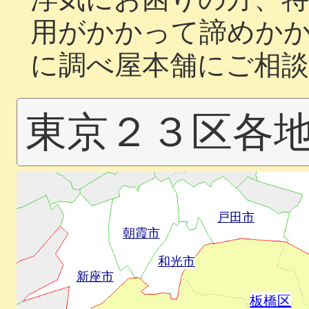
用がかかって諦めか
に調べ屋本舗にご相
東京２３区各
戸田市
朝霞市
和光市
新座市
板橋区