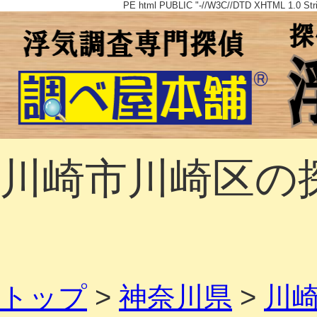
PE html PUBLIC "-//W3C//DTD XHTML 1.0 Strict
川崎市川崎区の
トップ
>
神奈川県
>
川