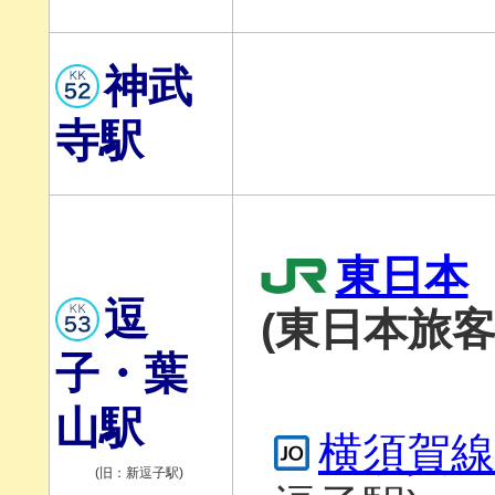
神武
寺駅
東日本
逗
(東日本旅客
子・葉
山駅
横須賀線
(旧：新逗子駅)