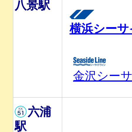
八景駅
横浜シーサ
金沢シー
六浦
駅